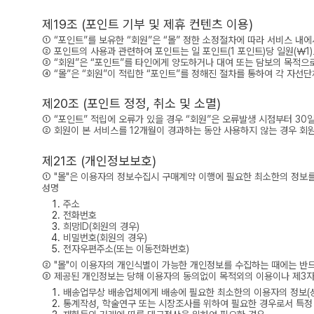
제19조 (포인트 기부 및 제휴 컨텐츠 이용)
① “포인트”를 보유한 “회원”은 “몰” 정한 소정절차에 따라 서비스 내에
② 포인트의 사용과 관련하여 포인트는 일 포인트(1 포인트)당 일원(￦1
③ “회원”은 “포인트”를 타인에게 양도하거나 대여 또는 담보의 목적으로
④ “몰”은 “회원”이 적립한 “포인트”를 정해진 절차를 통하여 각 자
제20조 (포인트 정정, 취소 및 소멸)
① “포인트” 적립에 오류가 있을 경우 “회원”은 오류발생 시점부터 30일
② 회원이 본 서비스를 12개월이 경과하는 동안 사용하지 않는 경우 회
제21조 (개인정보보호)
① "몰"은 이용자의 정보수집시 구매계약 이행에 필요한 최소한의 정보를
성명
주소
전화번호
희망ID(회원의 경우)
비밀번호(회원의 경우)
전자우편주소(또는 이동전화번호)
② "몰"이 이용자의 개인식별이 가능한 개인정보를 수집하는 때에는 반
③ 제공된 개인정보는 당해 이용자의 동의없이 목적외의 이용이나 제3자에
배송업무상 배송업체에게 배송에 필요한 최소한의 이용자의 정보(성
통계작성, 학술연구 또는 시장조사를 위하여 필요한 경우로서 특정