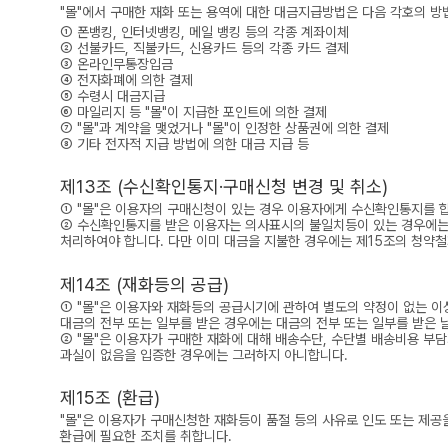
"몰"에서 구매한 재화 또는 용역에 대한 대금지급방법은 다음 각호의 방법
① 폰뱅킹, 인터넷뱅킹, 메일 뱅킹 등의 각종 계좌이체
② 선불카드, 직불카드, 신용카드 등의 각종 카드 결제
③ 온라인무통장입금
④ 전자화폐에 의한 결제
⑤ 수령시 대금지급
⑥ 마일리지 등 "몰"이 지급한 포인트에 의한 결제
⑦ "몰"과 계약을 맺었거나 "몰"이 인정한 상품권에 의한 결제
⑧ 기타 전자적 지급 방법에 의한 대금 지급 등
제13조 (수신확인통지·구매신청 변경 및 취소)
① "몰"은 이용자의 구매신청이 있는 경우 이용자에게 수신확인통지를 
② 수신확인통지를 받은 이용자는 의사표시의 불일치등이 있는 경우에는 
처리하여야 합니다. 다만 이미 대금을 지불한 경우에는 제15조의 청약철
제14조 (재화등의 공급)
① "몰"은 이용자와 재화등의 공급시기에 관하여 별도의 약정이 없는 이상
대금의 전부 또는 일부를 받은 경우에는 대금의 전부 또는 일부를 받은 날
② "몰"은 이용자가 구매한 재화에 대해 배송수단, 수단별 배송비용 부담
과실이 없음을 입증한 경우에는 그러하지 아니합니다.
제15조 (환급)
"몰"은 이용자가 구매신청한 재화등이 품절 등의 사유로 인도 또는 제공
환급에 필요한 조치를 취합니다.