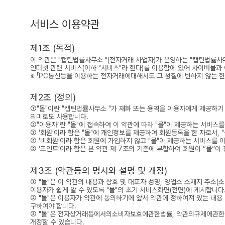
서비스 이용약관
제1조 (목적)
이 약관은 "캡틴법률사무소 "(전자거래 사업자)가 운영하는 "캡틴법률사무
인터넷 관련 서비스(이하 "서비스"라 한다)를 이용함에 있어 사이버몰과
※ 「PC통신등을 이용하는 전자거래에대해서도 그 성질에 반하지 않는 한
제2조 (정의)
①"몰"이란 "캡틴법률사무소 "가 재화 또는 용역을 이용자에게 제공하
의미로도 사용합니다.
②"이용자"란 "몰"에 접속하여 이 약관에 따라 "몰"이 제공하는 서비스를
③ '회원’이라 함은 "몰"에 개인정보를 제공하여 회원등록을 한 자로서,
④ '비회원’이라 함은 회원에 가입하지 않고 "몰"이 제공하는 서비스를 
⑤ ‘포인트’이라 함은 본 약관 제 7조의 기준에 부합하여 회원이 “몰”
제3조 (약관등의 명시와 설명 및 개정)
① "몰"은 이 약관의 내용과 상호 및 대표자 성명, 영업소 소재지 주
이용자가 쉽게 알 수 있도록 "몰"의 초기 서비스화면(전면)에 게시합니다
② "몰"은 이용자가 약관에 동의하기에 앞서 약관에 정하여져 있는 내용
구하여야 합니다.
③ "몰"은 전자상거래등에서의소비자보호에관한법률, 약관의규제에관한법
개정할 수 있습니다.