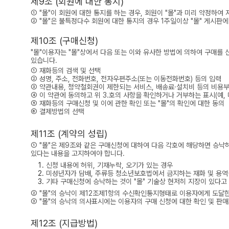
제9조 (회원에 대한 통지)
① "몰"이 회원에 대한 통지를 하는 경우, 회원이 "몰"과 미리 약정하여
② "몰"은 불특정다수 회원에 대한 통지의 경우 1주일이상 "몰" 게시
제10조 (구매신청)
"몰"이용자는 "몰"상에서 다음 또는 이와 유사한 방법에 의하여 구매를 
있습니다.
① 재화등의 검색 및 선택
② 성명, 주소, 전화번호, 전자우편주소(또는 이동전화번호) 등의 입력
③ 약관내용, 청약철회권이 제한되는 서비스, 배송료·설치비 등의 비용
④ 이 약관에 동의하고 위 3.호의 사항을 확인하거나 거부하는 표시(예, 
⑤ 재화등의 구매신청 및 이에 관한 확인 또는 "몰"의 확인에 대한 동의
⑥ 결제방법의 선택
제11조 (계약의 성립)
① "몰"은 제9조와 같은 구매신청에 대하여 다음 각호에 해당하면 승낙
있다는 내용을 고지하여야 합니다.
신청 내용에 허위, 기재누락, 오기가 있는 경우
미성년자가 담배, 주류등 청소년보호법에서 금지하는 재화 및 용역
기타 구매신청에 승낙하는 것이 "몰" 기술상 현저히 지장이 있다고
② "몰"의 승낙이 제12조제1항의 수신확인통지형태로 이용자에게 도달한
③ "몰"의 승낙의 의사표시에는 이용자의 구매 신청에 대한 확인 및 판
제12조 (지급방법)