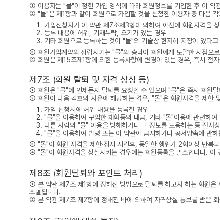
① 이용자는 "몰"이 정한 가입 양식에 따라 회원정보를 기입한 후 이 
② "몰"은 제1항과 같이 회원으로 가입할 것을 신청한 이용자 중 다음 
가입신청자가 이 약관 제7조제3항에 의하여 이전에 회원자격을 상실
등록 내용에 허위, 기재누락, 오기가 있는 경우
기타 회원으로 등록하는 것이 "몰"의 기술상 현저히 지장이 있다고
③ 회원가입계약의 성립시기는 "몰"의 승낙이 회원에게 도달한 시점으로
④ 회원은 제15조제1항에 의한 등록사항에 변경이 있는 경우, 즉시 전자
제7조 (회원 탈퇴 및 자격 상싱 등)
① 회원은 "몰"에 언제든지 탈퇴를 요청할 수 있으며 "몰"은 즉시 회원
② 회원이 다음 각호의 사유에 해당하는 경우, "몰"은 회원자격을 제한 
가입 신청시에 허위 내용을 등록한 경우
"몰"을 이용하여 구입한 재화등의 대금, 기타 "몰"이용에 관련하
다른 사람의 "몰" 이용을 방해하거나 그 정보를 도용하는 등 전자
"몰"을 이용하여 법령 또는 이 약관이 금지하거나 공서양속에 반하
③ "몰"이 회원 자격을 제한·정지 시킨후, 동일한 행위가 2회이상 반복
④ "몰"이 회원자격을 상실시키는 경우에는 회원등록을 말소합니다. 이 
제8조 (회원탈퇴와 포인트 처리)
① 본 약관 제7조 제1항에 정해진 방법으로 탈퇴를 하고자 하는 회원은
소멸됩니다.
② 본 약관 제7조 제2항에 정해진 바에 의하여 자격상실 통보를 받은