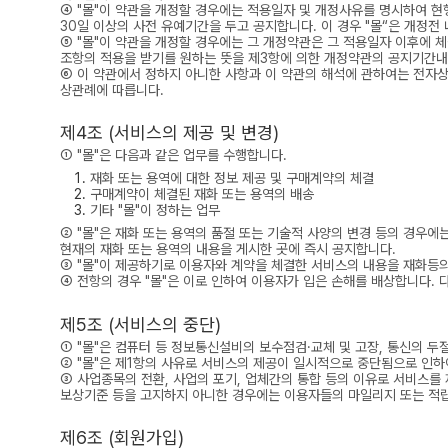
④ "몰"이 약관을 개정할 경우에는 적용일자 및 개정사유를 명시하여 
30일 이상의 사전 유예기간을 두고 공지합니다. 이 경우 "몰“은 개정
⑤ "몰"이 약관을 개정할 경우에는 그 개정약관은 그 적용일자 이후에
조항의 적용을 받기를 원하는 뜻을 제3항에 의한 개정약관의 공지기간내에
⑥ 이 약관에서 정하지 아니한 사항과 이 약관의 해석에 관하여는 전자
상관례에 따릅니다.
제4조 (서비스의 제공 및 변경)
① "몰"은 다음과 같은 업무를 수행합니다.
재화 또는 용역에 대한 정보 제공 및 구매계약의 체결
구매계약이 체결된 재화 또는 용역의 배송
기타 "몰"이 정하는 업무
② "몰"은 재화 또는 용역의 품절 또는 기술적 사양의 변경 등의 경우에
현재의 재화 또는 용역의 내용을 게시한 곳에 즉시 공지합니다.
③ "몰"이 제공하기로 이용자와 계약을 체결한 서비스의 내용을 재화등의
④ 전항의 경우 "몰"은 이로 인하여 이용자가 입은 손해를 배상합니다. 
제5조 (서비스의 중단)
① "몰"은 컴퓨터 등 정보통신설비의 보수점검·교체 및 고장, 통신의 
② "몰"은 제1항의 사유로 서비스의 제공이 일시적으로 중단됨으로 인하
③ 사업종목의 전환, 사업의 포기, 업체간의 통합 등의 이유로 서비스를 
보상기준 등을 고지하지 아니한 경우에는 이용자들의 마일리지 또는 적립
제6조 (회원가입)