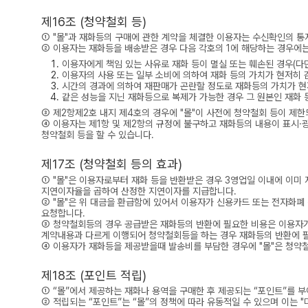
제16조 (청약철회 등)
① "몰"과 재화등의 구매에 관한 계약을 체결한 이용자는 수신확인의 통
② 이용자는 재화등을 배송받은 경우 다음 각호의 1에 해당하는 경우에는
이용자에게 책임 있는 사유로 재화 등이 멸실 또는 훼손된 경우(다
이용자의 사용 또는 일부 소비에 의하여 재화 등의 가치가 현저히 
시간의 경과에 의하여 재판매가 곤란할 정도로 재화등의 가치가 현
같은 성능을 지닌 재화등으로 복제가 가능한 경우 그 원본인 재화 
③ 제2항제2호 내지 제4호의 경우에 "몰"이 사전에 청약철회 등이 제
④ 이용자는 제1항 및 제2항의 규정에 불구하고 재화등의 내용이 표시·
청약철회 등을 할 수 있습니다.
제17조 (청약철회 등의 효과)
① "몰"은 이용자로부터 재화 등을 반환받은 경우 3영업일 이내에 이미
지연이자율을 곱하여 산정한 지연이자를 지급합니다.
② "몰"은 위 대금을 환급함에 있어서 이용자가 신용카드 또는 전자화
요청합니다.
③ 청약철회등의 경우 공급받은 재화등의 반환에 필요한 비용은 이용자가
계약내용과 다르게 이행되어 청약철회등을 하는 경우 재화등의 반환에 필
④ 이용자가 재화등을 제공받을때 발송비를 부담한 경우에 "몰"은 청약
제18조 (포인트 적립)
① “몰”에서 제공하는 재화나 용역을 구매한 후 제공되는 “포인트”를 부
② 적립되는 “포인트”는 “몰”의 정책에 따라 유동적일 수 있으며 이는 