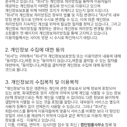
준수하고 있습니다. "회사"는 개인정보 처리방침을 통하여 이용자들이
제공하는 개인정보가 어떠한 용도와 방식으로 이용되고 있으며
개인정보보호를 위해 어떠한 조치가 취해지고 있는지 알려 드립니다.
"회사"의 개인정보 처리방침은 정부의 법률 및 지침 변경이나 "회사"의 내부
방침 변경 등으로 인하여 수시로 변경될 수 있고, 이에 따른 개인정보
처리방침의 지속적인 개선을 위하여 필요한 절차를 정하고 있습니다. 그리고
개인정보 처리방침을 개정하는 경우나 개인정보 처리방침 변경될 경우
쇼핑몰의 첫 페이지의 개인정보처리방침을 통해 고지하고 있습니다.
이용자들께서는 사이트 방문 시 수시로 확인하시기 바랍니다.
2. 개인정보 수집에 대한 동의
"회사"는 귀하께서 "회사"의 개인정보보호방침 또는 이용약관의 내용에 대해
「동의합니다」버튼 또는 「동의하지 않습니다」버튼을 클릭할 수 있는 절차를
마련하여, 「동의합니다」버튼을 클릭하면 개인정보 수집에 대해 동의한
것으로 봅니다.
3. 개인정보의 수집목적 및 이용목적
"개인정보"라 함은 생존하는 개인에 관한 정보로서 당해 정보에 포함되어
있는 성명, 휴대폰번호 등의 사항에 의하여 당해 개인을 식별할 수 있는 정보
(당해 정보만으로는 특정 개인을 식별할 수 없더라도 다른 정보와 용이하게
결합하여 식별할 수 있는 것을 포함)를 말합니다. 대부분의 서비스는 별도의
사용자 등록이 없이 언제든지 사용할 수 있습니다. 그러나 "회사"는
회원서비스를 통하여 이용자들에게 맞춤식 서비스를 비롯한 보다 더 향상된
양질의 서비스를 제공하기 위하여 다음과 같은 목적으로 이용자 개인의
정보를 수집 · 이용하고 있습니다.
[ 이름, 이메일, 연락처 : 입사지원 접수 및 회신 /
캡틴법률사무소
합류 및