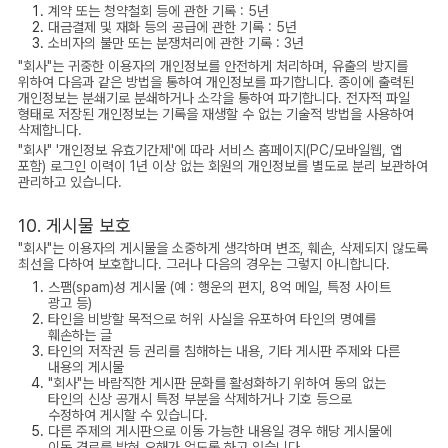
계약 또는 청약철회 등에 관한 기록 : 5년
대금결제 및 재화 등의 공급에 관한 기록 : 5년
소비자의 불만 또는 분쟁처리에 관한 기록 : 3년
"회사"는 귀중한 이용자의 개인정보를 안전하게 처리하며, 유출의 방지를
위하여 다음과 같은 방법을 통하여 개인정보를 파기합니다. 종이에 출력된
개인정보는 분쇄기로 분쇄하거나 소각을 통하여 파기합니다. 전자적 파일
형태로 저장된 개인정보는 기록을 재생할 수 없는 기술적 방법을 사용하여
삭제합니다.
"회사" '개인정보 유효기간제'에 따라 서비스 홈페이지(PC/모바일웹, 앱
포함) 로그인 이력이 1년 이상 없는 회원의 개인정보를 별도로 분리 보관하여
관리하고 있습니다.
10. 게시물 보호
"회사"는 이용자의 게시물을 소중하게 생각하며 변조, 훼손, 삭제되지 않도록
최선을 다하여 보호합니다. 그러나 다음의 경우는 그렇지 아니합니다.
스팸(spam)성 게시물 (예 : 행운의 편지, 8억 메일, 특정 사이트
광고 등)
타인을 비방할 목적으로 허위 사실을 유포하여 타인의 명예를
훼손하는 글
타인의 저작권 등 권리를 침해하는 내용, 기타 게시판 주제와 다른
내용의 게시물
"회사"는 바람직한 게시판 문화를 활성화하기 위하여 동의 없는
타인의 신상 공개시 특정 부분을 삭제하거나 기호 등으로
수정하여 게시할 수 있습니다.
다른 주제의 게시판으로 이동 가능한 내용일 경우 해당 게시물에
이동 경로를 밝혀 오해가 없도록 하고 있습니다.