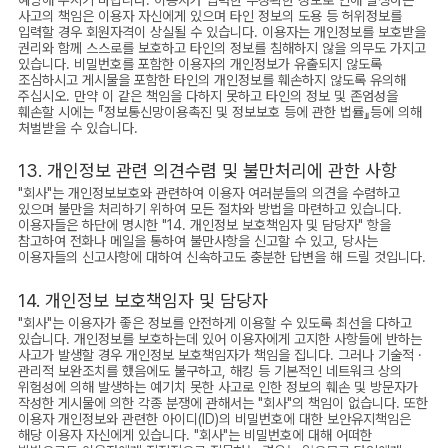
사고의 책임은 이용자 자신에게 있으며 타인 정보의 도용 등 허위정보를
입력할 경우 회원자격이 상실될 수 있습니다. 이용자는 개인정보를 보호받을
권리와 함께 스스로를 보호하고 타인의 정보를 침해하지 않을 의무도 가지고
있습니다. 비밀번호를 포함한 이용자의 개인정보가 유출되지 않도록
조심하시고 게시물을 포함한 타인의 개인정보를 훼손하지 않도록 유의해
주십시오. 만약 이 같은 책임을 다하지 못하고 타인의 정보 및 존엄성을
훼손할 시에는 『정보통신망이용촉진 및 정보보호 등에 관한 법률』등에 의해
처벌받을 수 있습니다.
13. 개인정보 관련 의견수렴 및 불만처리에 관한 사항
"회사"는 개인정보보호와 관련하여 이용자 여러분들의 의견을 수렴하고
있으며 불만을 처리하기 위하여 모든 절차와 방법을 마련하고 있습니다.
이용자들은 하단에 명시한 "14. 개인정보 보호책임자 및 담당자" 항을
참고하여 전화나 메일을 통하여 불만사항을 신고할 수 있고, 당사는
이용자들의 신고사항에 대하여 신속하고도 충분한 답변을 해 드릴 것입니다.
14. 개인정보 보호책임자 및 담당자
"회사"는 이용자가 좋은 정보를 안전하게 이용할 수 있도록 최선을 다하고
있습니다. 개인정보를 보호하는데 있어 이용자에게 고지한 사항들에 반하는
사고가 발생할 경우 개인정보 보호책임자가 책임을 집니다. 그러나 기술적 ·
관리적 보완조치를 했음에도 불구하고, 해킹 등 기본적인 네트워크 상의
위험성에 의해 발생하는 예기치 못한 사고로 인한 정보의 훼손 및 방문자가
작성한 게시물에 의한 각종 분쟁에 관해서는 "회사"의 책임이 없습니다. 또한
이용자 개인정보와 관련한 아이디(ID)의 비밀번호에 대한 보안유지책임은
해당 이용자 자신에게 있습니다. "회사"는 비밀번호에 대해 어떠한