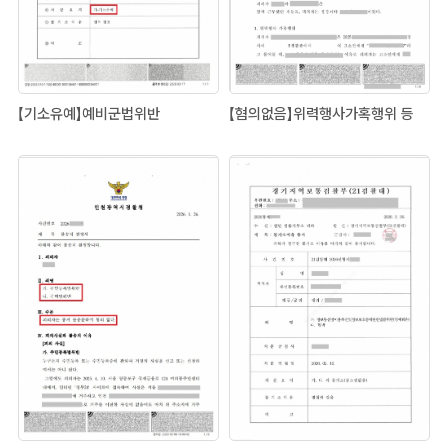
【기소유예】예비군법위반
【혐의없음】위력행사가혹행위 등