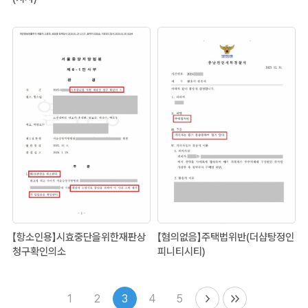
【항소인용】시효중단을위한재판상
【혐의없음】주택법위반(더샵탕정인
청구확인의소
피니티시티)
1
2
3
4
5