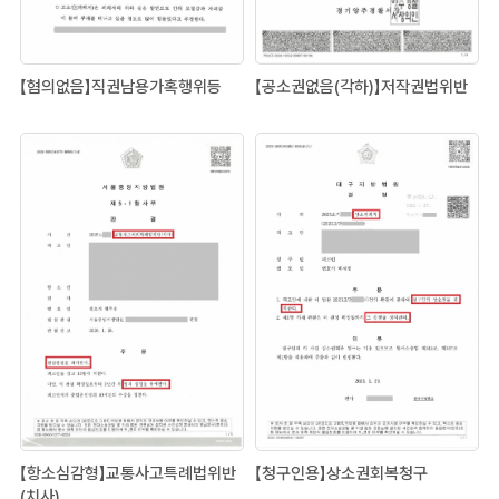
【혐의없음】직권남용가혹행위등
【공소권없음(각하)】저작권법위반
【항소심감형】교통사고특례법위반
【청구인용】상소권회복청구
(치사)