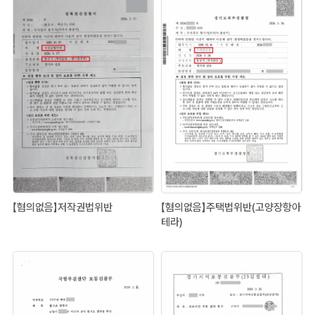
【혐의없음】저작권법위반
【혐의없음】주택법위반(고양장항아
테라)