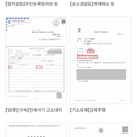
【혐의없음】주민등록법위반 등
【공소권없음】명예훼손 등
【임대인구속】전세사기 고소대리
【기소유예】강제추행