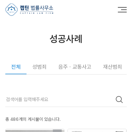
캡틴법률사무소
성공사례
전체
성범죄
음주ㆍ교통사고
재산범죄
총
486
개의 게시물이 있습니다.