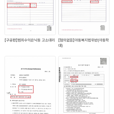
【구공판】범죄수익은닉등 고소대리
【혐의없음】아동복지법위반(아동학
대)