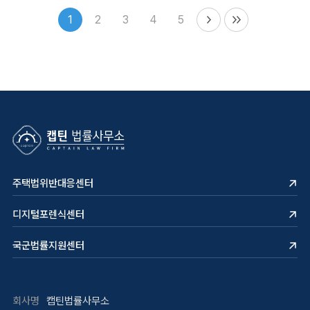
1
2
3
4
5
주택법위반대응센터
디지털포렌식센터
국군법률지원센터
회사명
캡틴법률사무소