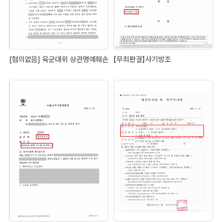
[혐의없음] 육군대위 상관명예훼손
【무죄판결】사기방조