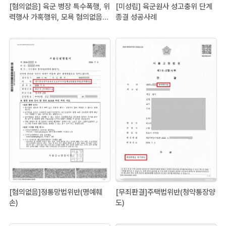
[혐의없음] 육군 병장 특수폭행, 위
[미성립] 육군원사 성고충위 단계
력행사 가혹행위, 모욕 혐의없음
종결 성공사례
등 불기소 성공사례
[혐의없음]정통망법위반(명예훼
[무죄판결]주택법위반(청약통장양
손)
도)