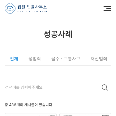
캡틴법률사무소
성공사례
전체
성범죄
음주ㆍ교통사고
재산범죄
총
486
개의 게시물이 있습니다.