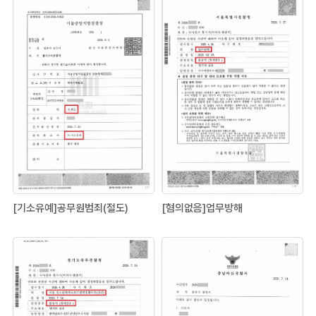
[기소유예]공무원범죄(절도)
[혐의없음]업무방해