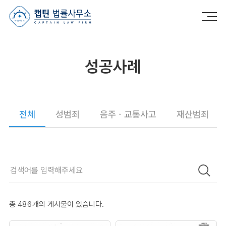
캡틴법률사무소
성공사례
전체
성범죄
음주ㆍ교통사고
재산범죄
총
486
개의 게시물이 있습니다.