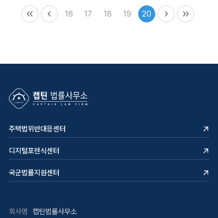
16
17
18
19
20
주택법위반대응센터
디지털포렌식센터
국군법률지원센터
회사명
캡틴법률사무소