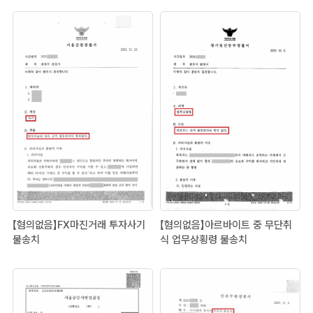
【혐의없음】FX마진거래 투자사기
【혐의없음】아르바이트 중 무단취
불송치
식 업무상횡령 불송치