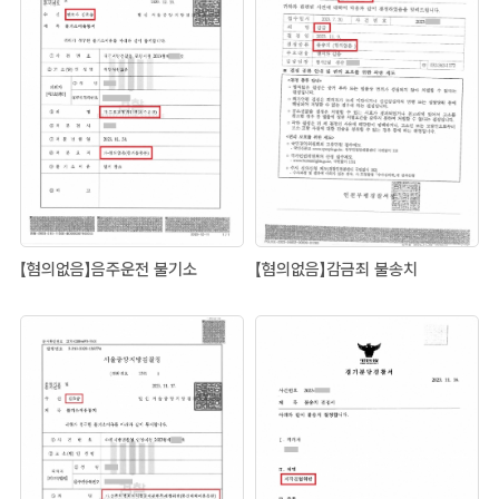
【혐의없음】음주운전 불기소
【혐의없음】감금죄 불송치