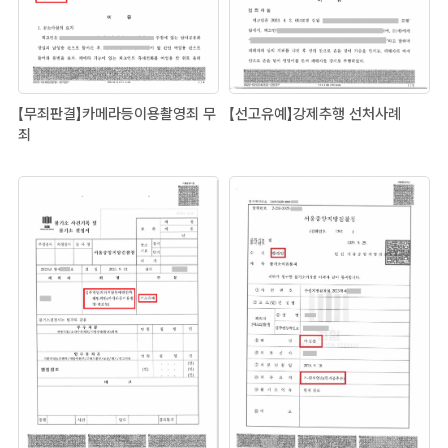
【무죄판결】카메라등이용촬영죄 무
【선고유예】강제추행 선처사례
죄