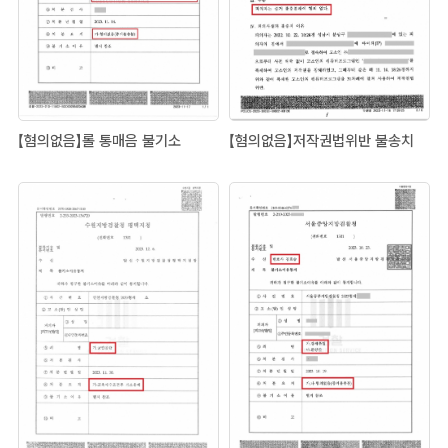
【혐의없음】롤 통매음 불기소
【혐의없음】저작권법위반 불송치