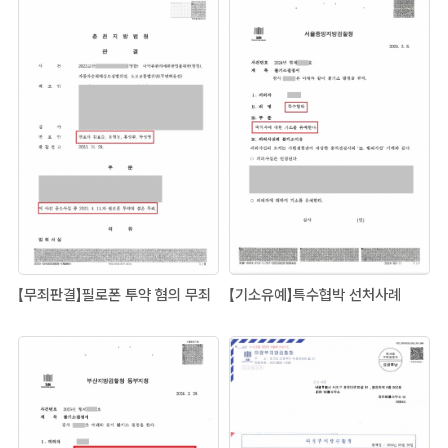
【무죄판결】필로폰 투약 혐의 무죄
【기소유예】특수협박 선처사례