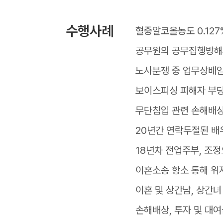
수행사례
혈중알코올농도 0.127
공무원의 공무집행방해
노사분쟁 중 업무상배임
보이스피싱 피해자 부
무단침입 관련 손해배상
20년간 연락두절된 배
18년차 전업주부, 조
이혼소송 항소 통해 위
이혼 및 상간남, 상간녀
손해배상, 투자 및 대여