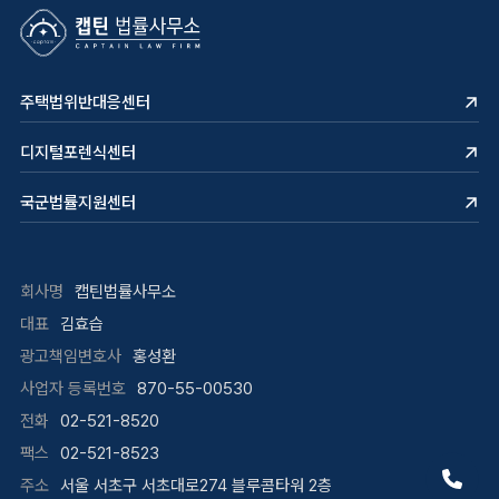
주택법위반대응센터
디지털포렌식센터
국군법률지원센터
회사명
캡틴법률사무소
대표
김효습
광고책임변호사
홍성환
사업자 등록번호
870-55-00530
전화
02-521-8520
팩스
02-521-8523
주소
서울 서초구 서초대로274 블루콤타워 2층