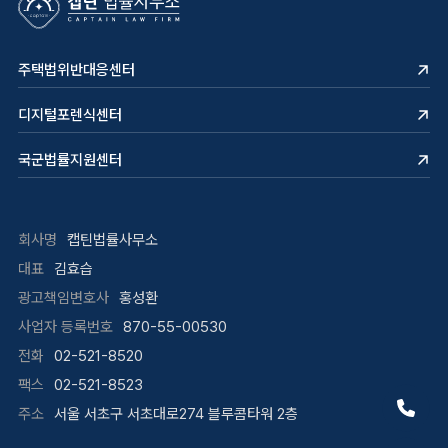
주택법위반대응센터
디지털포렌식센터
국군법률지원센터
회사명
캡틴법률사무소
대표
김효습
광고책임변호사
홍성환
사업자 등록번호
870-55-00530
전화
02-521-8520
팩스
02-521-8523
주소
서울 서초구 서초대로274 블루콤타워 2층