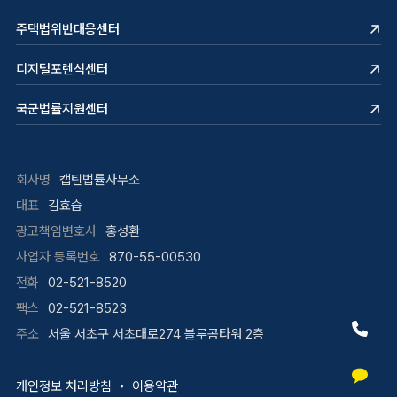
주택법위반대응센터
디지털포렌식센터
국군법률지원센터
회사명
캡틴법률사무소
대표
김효습
광고책임변호사
홍성환
사업자 등록번호
870-55-00530
전화
02-521-8520
팩스
02-521-8523
주소
서울 서초구 서초대로274 블루콤타워 2층
개인정보 처리방침
이용약관