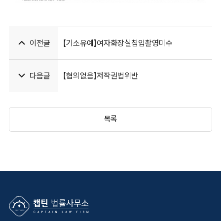
#경찰출신변호사 #경찰대출신변호사 #홍성환변호사 #김효습변호사
이전글
【기소유예】여자화장실칩입촬영미수
다음글
【혐의없음】저작권법위반
목록