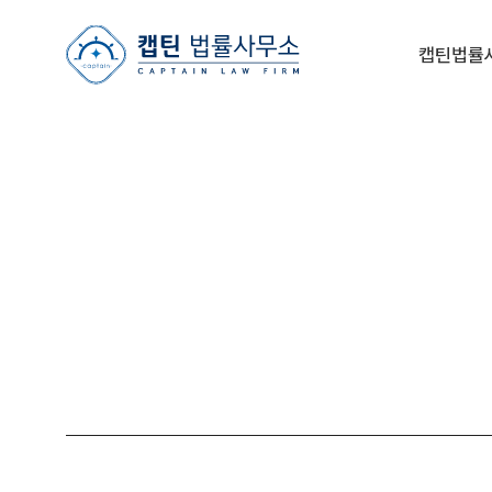
캡틴법률사무소
캡틴법률