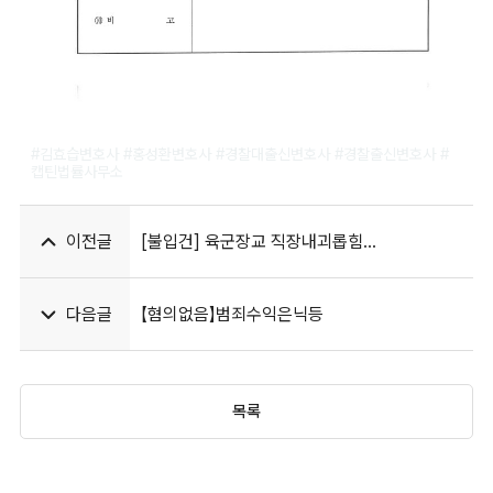
#딥페이크기소유예
#김효습변호사 #홍성환변호사 #경찰대출신변호사 #경찰출신변호사 #
캡틴법률사무소
이전글
[불입건] 육군장교 직장내괴롭힘
입건전조사종결
다음글
【혐의없음】범죄수익은닉등
목록