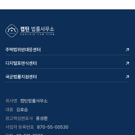
주택법위반대응센터
디지털포렌식센터
국군법률지원센터
회사명
캡틴법률사무소
대표
김효습
광고책임변호사
홍성환
사업자 등록번호
870-55-00530