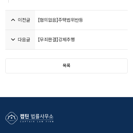
이전글
【혐의없음】주택법위반등
다음글
【무죄판결】강제추행
목록