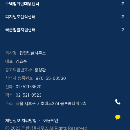
주택법위반대응센터
디지털포렌식센터
국군법률지원센터
회사명
캡틴법률사무소
대표
김효습
광고책임변호사
홍성환
사업자 등록번호
870-55-00530
전화
02-521-8520
팩스
02-521-8523
주소
서울 서초구 서초대로274 블루콤타워 2층
개인정보 처리방침
이용약관
ⓒ 2023
캡틴법률사무소
All Rights Reserved