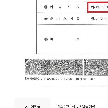
【기소유예】점유이탈물횡령
이전글