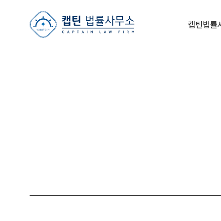
캡틴법률사무소
캡틴법률