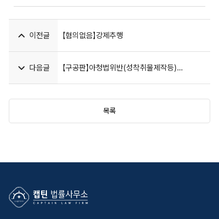
이전글
【혐의없음】강제추행
다음글
【구공판】아청법위반(성착취물제작등)
고소대리
목록