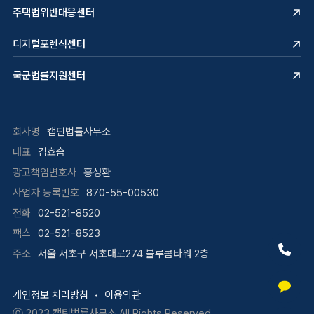
주택법위반대응센터
디지털포렌식센터
국군법률지원센터
회사명
캡틴법률사무소
대표
김효습
광고책임변호사
홍성환
사업자 등록번호
870-55-00530
전화
02-521-8520
팩스
02-521-8523
주소
서울 서초구 서초대로274 블루콤타워 2층
개인정보 처리방침
이용약관
ⓒ 2023
캡틴법률사무소
All Rights Reserved